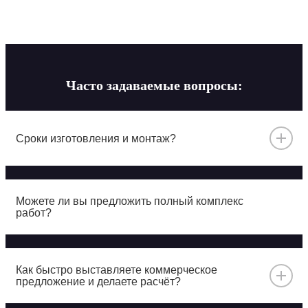
Часто задаваемые вопросы:
Сроки изготовления и монтаж?
Весь процесс занимает от 2 до 14 дней в зависимости
от сезона и объёма работ
Можете ли вы предложить полный комплекс
работ?
Да, мы выполняем работы под ключ от производства
до полной установки оборудования и укладки
Как быстро выставляете коммерческое
покрытия на вашей локации
предложение и делаете расчёт?