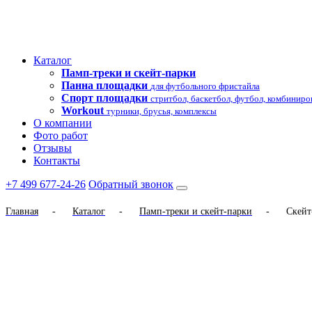
Каталог
Памп-треки и скейт-парки
Панна площадки
для футбольного фристайла
Спорт площадки
стритбол, баскетбол, футбол, комбинир
Workout
турники, брусья, комплексы
О компании
Фото работ
Отзывы
Контакты
+7 499 677-24-26
Обратный звонок
Главная
-
Каталог
-
Памп-треки и скейт-парки
-
Скейт