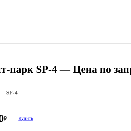
т-парк SP-4 — Цена по зап
SP-4
0
₽
Купить