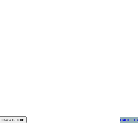
панна п
показать еще